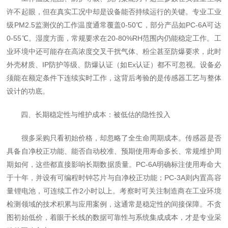
许不起眼，但在真实工况中却是设备能否持续运行的关键。专业工业
级PM2.5监测仪的工作温度通常覆盖0-50℃，部分产品如PC-6A可达
0-55℃。湿度方面，常规要求在20-80%RH范围内仍能稳定工作。工
业环境中还可能存在高浓度交叉干扰气体、粉尘甚至防爆要求，此时
外壳材质、IP防护等级、防爆认证（如Ex认证）都不可忽视。设备必
须能在额定条件下连续实时工作，这背后考验的是传感器工艺与整体
设计的功底。
四、长期稳定性与维护成本：被低估的隐性投入
很多采购只看初始价格，却忽略了全生命周期成本。传感器是否
具备自净校正功能、能否自动校准、预期使用寿命多长、常规维护周
期如何，这些都直接影响长期数据质量。PC-6A明确标注使用寿命大
于十年，并设有可编程时钟芯片与自净校正功能；PC-3A则内置高容
量锂电池，可连续工作2小时以上。考察时可关注制造商在工业环境
检测领域的技术积累与应用案例，这通常是稳定性的间接保障。不贪
图初始低价，着眼于长线的数据可靠性与系统集成成本，才是专业采