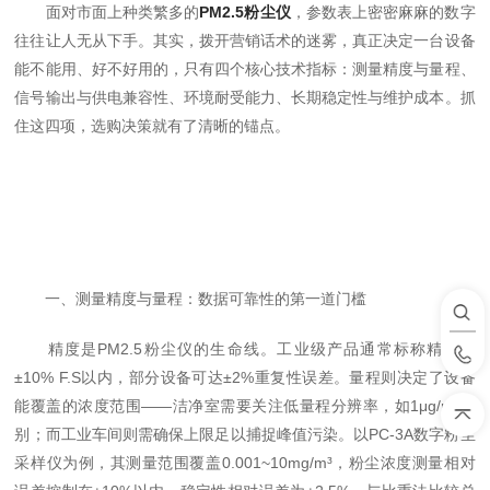
面对市面上种类繁多的
PM2.5粉尘仪
，参数表上密密麻麻的数字
往往让人无从下手。其实，拨开营销话术的迷雾，真正决定一台设备
能不能用、好不好用的，只有四个核心技术指标：测量精度与量程、
信号输出与供电兼容性、环境耐受能力、长期稳定性与维护成本。抓
住这四项，选购决策就有了清晰的锚点。
一、测量精度与量程：数据可靠性的第一道门槛
精度是PM2.5粉尘仪的生命线。工业级产品通常标称精度在
±10% F.S以内，部分设备可达±2%重复性误差。量程则决定了设备
能覆盖的浓度范围——洁净室需要关注低量程分辨率，如1μg/m³级
别；而工业车间则需确保上限足以捕捉峰值污染。以PC-3A数字粉尘
采样仪为例，其测量范围覆盖0.001~10mg/m³，粉尘浓度测量相对