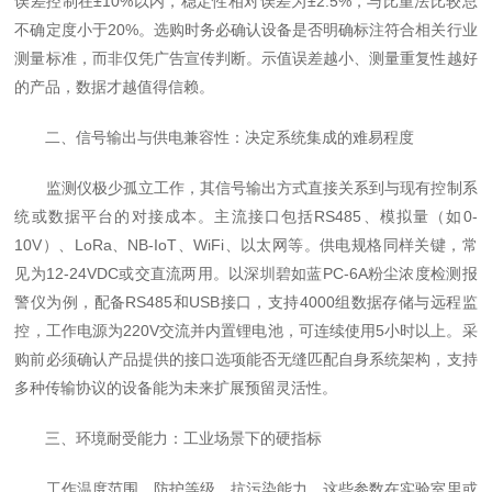
误差控制在±10%以内，稳定性相对误差为±2.5%，与比重法比较总
不确定度小于20%。选购时务必确认设备是否明确标注符合相关行业
测量标准，而非仅凭广告宣传判断。示值误差越小、测量重复性越好
的产品，数据才越值得信赖。
二、信号输出与供电兼容性：决定系统集成的难易程度
监测仪极少孤立工作，其信号输出方式直接关系到与现有控制系
统或数据平台的对接成本。主流接口包括RS485、模拟量（如0-
10V）、LoRa、NB-IoT、WiFi、以太网等。供电规格同样关键，常
见为12-24VDC或交直流两用。以深圳碧如蓝PC-6A粉尘浓度检测报
警仪为例，配备RS485和USB接口，支持4000组数据存储与远程监
控，工作电源为220V交流并内置锂电池，可连续使用5小时以上。采
购前必须确认产品提供的接口选项能否无缝匹配自身系统架构，支持
多种传输协议的设备能为未来扩展预留灵活性。
三、环境耐受能力：工业场景下的硬指标
工作温度范围、防护等级、抗污染能力，这些参数在实验室里或