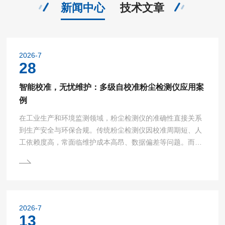
物（PM2.5）质量浓度测量仪性能测试方法...
新闻中心
技术文章
2026-7
28
智能校准，无忧维护：多级自校准粉尘检测仪应用案
例
在工业生产和环境监测领域，粉尘检测仪的准确性直接关系
到生产安全与环保合规。传统粉尘检测仪因校准周期短、人
工依赖度高，常面临维护成本高昂、数据偏差等问题。而多
级自校准粉尘检测仪通过智能化校准技术，实现了自动校准
与长期稳定运行，为行业带来革新性突破。以下通过某化工
厂的实际应用案例，解析其技术优势与实施效果。一、应用
场景痛点与解决方案某大型化工厂需对生产线中的粉尘浓度
进行24小时实时监测，传统检测仪因环境湿度波动、传感器
2026-7
老化等因素，每月需人工校准2-3次，且校准过程耗时长达4
13