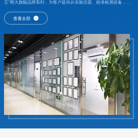
王”两大旗舰品牌系列，为客户提供从实验仪器、校准检测设备，到
粉尘监测、大气质量监控、有害气体检测、噪声管理及VOCs（挥发
性有机化合物）监测等领域的一站式检验监测系统解决方案，同时提
查看全部
供高效、专业的运维服务。公司是中关村国家自主创新示范区的重要
一员。在北京昌平科技园设立了专业技术研发中心和生产组装基地，
设备精良，具备年产万台设备的*生产能力。此外，公司荣获北京
市“专精特新”中小企业称号，被认定为“北京市知识产权试点单位”，
目前持有五十余项自主知识产权，其中六项核心发明（ZL20211036
75403、ZL2021107494163、ZL2021103671953、ZL2021107487
013、ZL2016108721214、ZL2019109215251），充分展示了公司
在技术创新上的雄厚实力。公司高度重视产学研合作，与国内科研机
构建立了长期稳定的合作关系，共同推动多项科技成果的转化。特别
是与中国计量科学研究院合作研发的“光散射法检测设备及颗粒物质
量浓度计量溯源体系”项目，荣获中国粉体协会颁发的科技进步一等
奖，成为公司技术创新的标志性成果。同时，公司积极参与国家及行
业标准的制定，是GB/T30544.7-2023《纳米科技术语第7部分：纳
米医学诊断和治疗》、T/CSPT/BSPT003-2018《光散射原理细颗粒