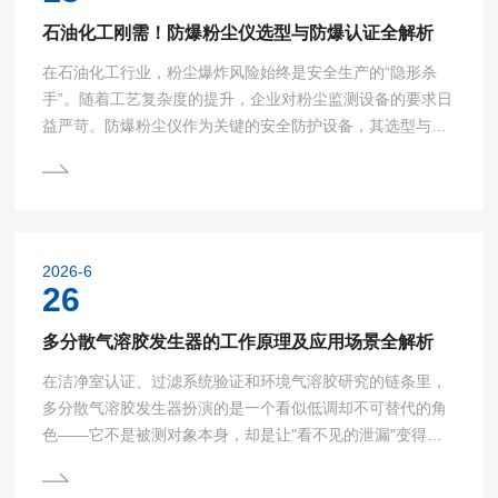
小时。...
石油化工刚需！防爆粉尘仪选型与防爆认证全解析
在石油化工行业，粉尘爆炸风险始终是安全生产的“隐形杀
手”。随着工艺复杂度的提升，企业对粉尘监测设备的要求日
益严苛。防爆粉尘仪作为关键的安全防护设备，其选型与防
爆认证直接关系到生产线的稳定运行。本文从技术角度解析
防爆粉尘仪的选型核心要素及防爆认证体系，助力企业构建
可靠的安全防线。一、选型要素：精准匹配场景需求1.防爆
等级适配：依据爆炸性环境分区（如Zone20/21/22），选择
符合要求的防爆标志（如ExdIICT6Gb）。例如，高危气体
2026-6
场所需选用IIC级设备，确保设备表面温度...
26
多分散气溶胶发生器的工作原理及应用场景全解析
在洁净室认证、过滤系统验证和环境气溶胶研究的链条里，
多分散气溶胶发生器扮演的是一个看似低调却不可替代的角
色——它不是被测对象本身，却是让"看不见的泄漏"变得可
被测量的前提条件。要真正用好它，需要先理解它的物理本
质：它到底是怎么把一瓶无色液体，变成一支可用于定量判