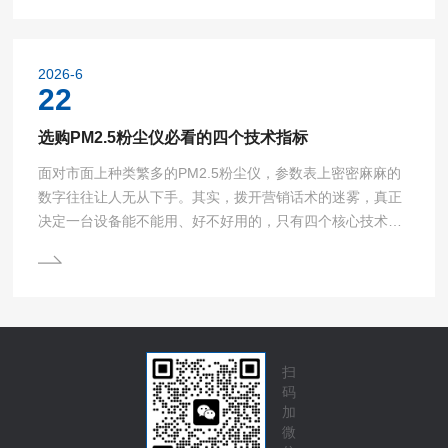
定的颗粒挑战流的。一、从物理过程说起：一台多分散发生
器内部究竟发生了什么多分散气溶胶发生器的主流技术路线
——尤其是现场常用的Laskin喷嘴冷发生路线——可以概括
2026-6
为一个三步走的物理序列：雾化→分级→稳定输出。第一
22
步，雾...
选购PM2.5粉尘仪必看的四个技术指标
面对市面上种类繁多的PM2.5粉尘仪，参数表上密密麻麻的
数字往往让人无从下手。其实，拨开营销话术的迷雾，真正
决定一台设备能不能用、好不好用的，只有四个核心技术指
标：测量精度与量程、信号输出与供电兼容性、环境耐受能
力、长期稳定性与维护成本。抓住这四项，选购决策就有了
清晰的锚点。一、测量精度与量程：数据可靠性的第一道门
槛精度是PM2.5粉尘仪的生命线。工业级产品通常标称精度
在±10%F.S以内，部分设备可达±2%重复性误差。量程则决
定了设备能覆盖的浓度...
扫
码
加
微